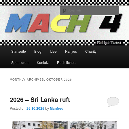
Skip
Skip
MACH4 Ralley Team Site
to
to
Sear
primary
secondary
content
content
MACH4
Main
Startseite
Blog
Idee
Rallyes
Charity
menu
Sponsoren
Kontakt
Rechtliches
MONTHLY ARCHIVES:
OKTOBER 2025
2026 – Sri Lanka ruft
Posted on
26.10.2025
by
Manfred